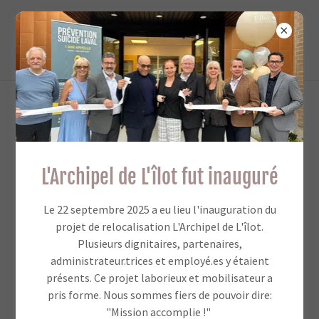
Rapports annuels
L'Archipel de L'îlot fut inauguré
À chaque années L'îlot produit un rapport annuel détaillé.
Ces rapports rendent compte du travail important qui est
Le 22 septembre 2025 a eu lieu l'inauguration du
fait par l'organisation et de tout le dévouement de son
projet de relocalisation L'Archipel de L'îlot.
personnel afin d'aider, depuis maintenant plus de 20 ans,
Plusieurs dignitaires, partenaires,
des milliers de lavallois en détresse.
administrateur.trices et employé.es y étaient
présents. Ce projet laborieux et mobilisateur a
Ces rapports permettent également de constater la
pris forme. Nous sommes fiers de pouvoir dire:
hausse annuelle des demandes d'aide de la population
"Mission accomplie !"